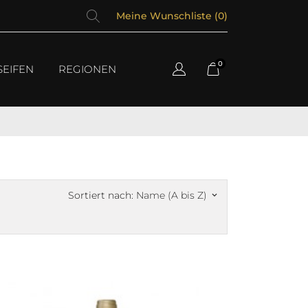
Meine Wunschliste (
0
)
0
SEIFEN
REGIONEN
Sortiert nach:
Name (A bis Z)
keyboard_arrow_down