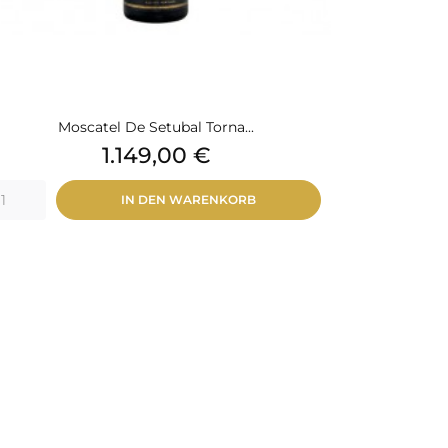
Moscatel De Setubal Torna...
Preis
1.149,00 €
IN DEN WARENKORB