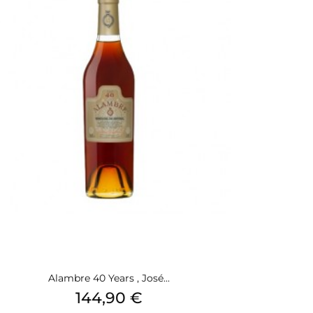
Alambre 40 Years , José...
Preis
144,90 €