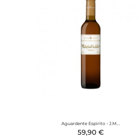
Aguardente Espirito - J.M....
Preis
59,90 €