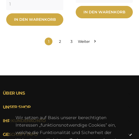
IN DEN WARENKORB
IN DEN WARENKORB

1
2
3
Weiter

ÜBER UNS

UNSER SHOP
Wir setzen auf Basis unserer berechtigten

IHR KUNDENKONTO
Interessen „funktionsnotwendige Cookies“ ein,
welche die Funktionalität und Sicherheit der

GESCHÄFT INFO