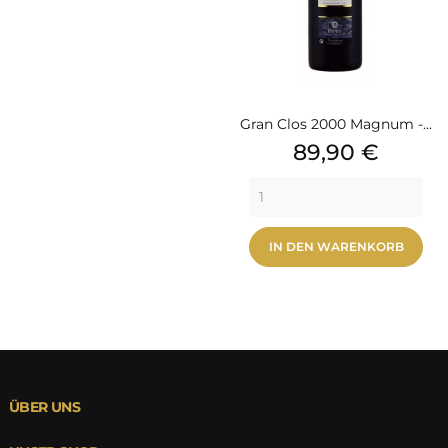
Gran Clos 2000 Magnum -...
Preis
89,90 €
IN DEN WARENKORB

ÜBER UNS