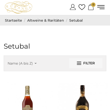
0
Startseite
Altweine & Raritäten
Setubal
Setubal
FILTER
Name (A bis Z)
keyboard_arrow_down