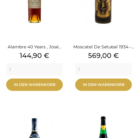
Alambre 40 Years , José...
Moscatel De Setubal 1934 -...
Preis
Preis
144,90 €
569,00 €
IN DEN WARENKORB
IN DEN WARENKORB