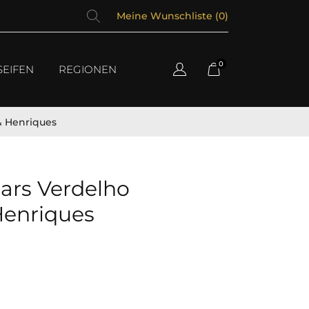
Meine Wunschliste (
0
)
0
SEIFEN
REGIONEN
& Henriques
ars Verdelho
Henriques