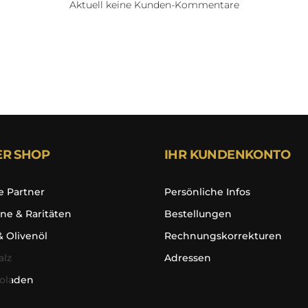
Aktuell keine Kunden-Kommentare
ER SHOP
IHR KUNDENKONTO
e Partner
Persönliche Infos
ne & Raritäten
Bestellungen
& Olivenöl
Rechnungskorrekturen
alz
Adressen
oladen