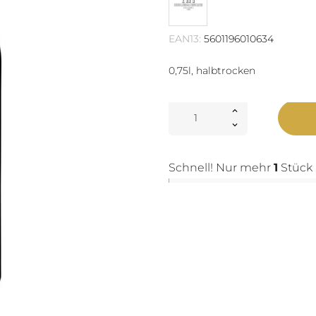
EAN13:
5601196010634
0,75l, halbtrocken
Schnell! Nur mehr
1
Stück 