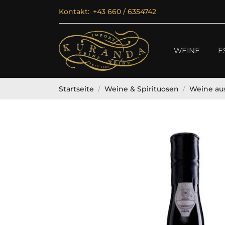
Kontakt:
+43 660 / 6354742
WEINE
E
Startseite
Weine & Spirituosen
Weine aus