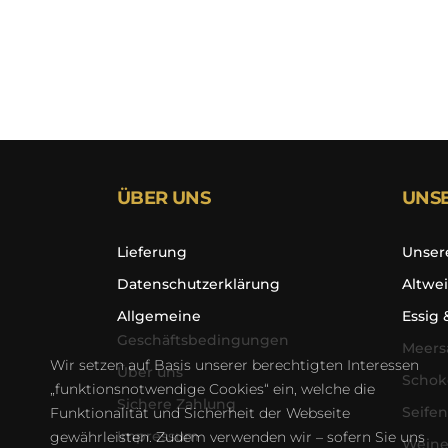
ÜBER UNS
UNS
Lieferung
Unser
Datenschutzerklärung
Altwei
Allgemeine
Essig 
Geschäftsbedingungen
Meers
Wir setzen auf Basis unserer berechtigten Interessen
Über uns
Schok
„funktionsnotwendige Cookies“ ein, welche die
Sichere Zahlung
Seifen
Funktionalität und Sicherheit der Webseite
Impressum
gewährleisten. Zudem verwenden wir – sofern Sie uns
Weine