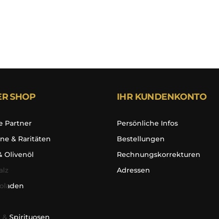
ER SHOP
IHR KUNDENKONTO
e Partner
Persönliche Infos
ne & Raritäten
Bestellungen
& Olivenöl
Rechnungskorrekturen
alz
Adressen
oladen
 & Spirituosen