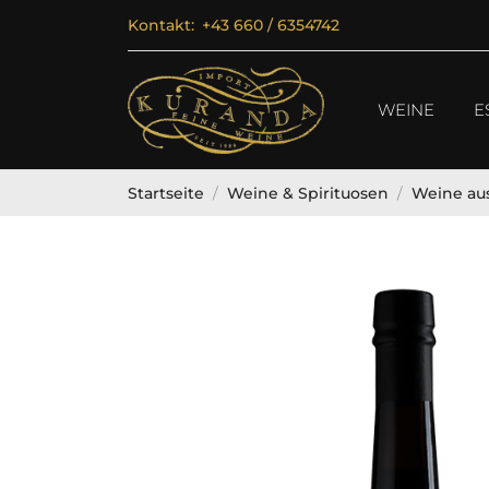
Kontakt:
+43 660 / 6354742
WEINE
E
Startseite
Weine & Spirituosen
Weine aus