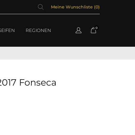
Meine Wunschliste (
0
)
0
SEIFEN
REGIONEN
2017 Fonseca